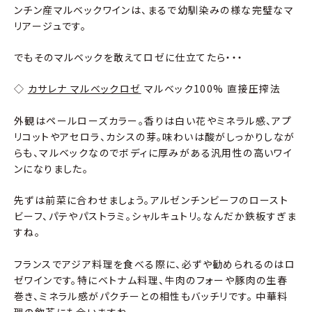
ンチン産マルベックワインは、まるで幼馴染みの様な完璧なマ
リアージュです。
でもそのマルベックを敢えてロゼに仕立てたら・・・
◇
カサレナ マルベックロゼ
マルベック100% 直接圧搾法
外観はペールローズカラー。香りは白い花やミネラル感、アプ
リコットやアセロラ、カシスの芽。味わいは酸がしっかりしなが
らも、マルベックなのでボディに厚みがある汎用性の高いワイ
ンになりました。
先ずは前菜に合わせましょう。アルゼンチンビーフのロースト
ビーフ、パテやパストラミ。シャルキュトリ。なんだか鉄板すぎま
すね。
フランスでアジア料理を食べる際に、必ずや勧められるのはロ
ゼワインです。特にベトナム料理、牛肉のフォーや豚肉の生春
巻き、ミネラル感がパクチーとの相性もバッチリです。 中華料
理の飲茶にも合いますね。