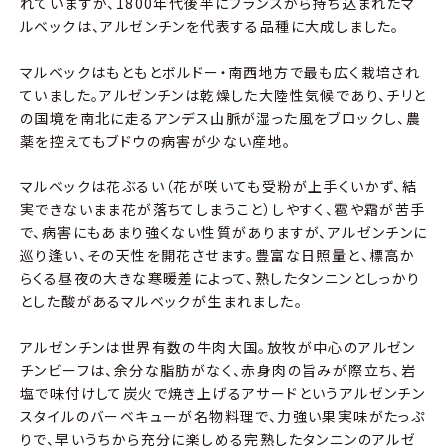
れていますが、1800年代後半にフランスから持ち込まれたマ
ルベックは、アルゼンチンを代表する品種に大成しました。
マルベックはもともとボルドー・南西地方で最も広く栽培され
ていました。アルゼンチンは乾燥した大陸性気候であり、チリと
の国境を南北に走るアンデス山脈が湿った風をブロックし、農
薬を控えてもブドウの病害が少ない産地。
マルベックは花ぶるい（花が咲いても受粉が上手くいかず、結
実できないまま花が落ちてしまうこと）しやすく、雹や霜が苦手
で、病害にもあまり強くない性質がありますが、アルゼンチンに
巡り逢い、その天性を開花させます。豊富な日照量と、標高か
らくる昼夜の大きな寒暖差によって、熟したタンニンとしっかり
とした酸があるマルベックが生まれました。
アルゼンチンは世界有数の牛肉大国。放牧が中心のアルゼン
チンビーフは、余分な脂肪がなく、赤身肉の旨みが際立ち、岩
塩で味付けして炭火で焼き上げるアサードというアルゼンチン
スタイルのバーベキューが名物料理で、力強い果実味がたっぷ
りで、早いうちから充分に楽しめる完熟したタンニンのアルゼ