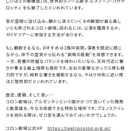
しいほどの解像度」は、世界的テノール歌手 ルチアーノ・パヴァ
ロッティ をも魅了したといわれています。
音が空間に溶け込み、静かに消えていく――その瞬間が最も美し
いとも称されるコロン劇場。訪れるには、公演を鑑賞するか、
ガイドツアーに参加する方法があります。
もし観劇するなら、おすすめは1階中央席。演者を間近に感じ
ながら、床下の空洞から伝わる“劇場の鼓動”を体感できます。
一方、音響の完璧なバランスを味わいたいなら、天井付近に響
きが集まる最上階席も格別です。左右の豪華なボックス席も魅
力的ですが、純粋な響きを堪能するなら、やはり中央に近い席
ほど理想的だといわれています。
歴史、建築、そして音――。
コロン劇場は、アルゼンチンという国がかつて抱いていた情熱
と美意識を、今なお体感できる特別な場所です。ブエノスアイレ
スを訪れる際は、ぜひ足を運んでみてはいかがでしょうか。
コロン劇場公式HP
https://teatrocolon.org.ar/