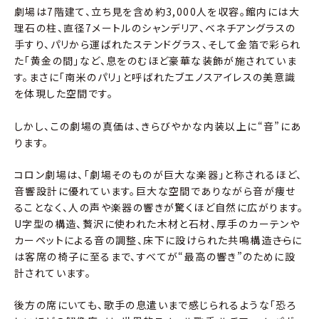
劇場は7階建て、立ち見を含め約3,000人を収容。館内には大
理石の柱、直径7メートルのシャンデリア、ベネチアングラスの
手すり、パリから運ばれたステンドグラス、そして金箔で彩られ
た「黄金の間」など、息をのむほど豪華な装飾が施されていま
す。まさに「南米のパリ」と呼ばれたブエノスアイレスの美意識
を体現した空間です。
しかし、この劇場の真価は、きらびやかな内装以上に“音”にあ
ります。
コロン劇場は、「劇場そのものが巨大な楽器」と称されるほど、
音響設計に優れています。巨大な空間でありながら音が痩せ
ることなく、人の声や楽器の響きが驚くほど自然に広がります。
U字型の構造、贅沢に使われた木材と石材、厚手のカーテンや
カーペットによる音の調整、床下に設けられた共鳴構造――さらに
は客席の椅子に至るまで、すべてが“最高の響き”のために設
計されています。
後方の席にいても、歌手の息遣いまで感じられるような「恐ろ