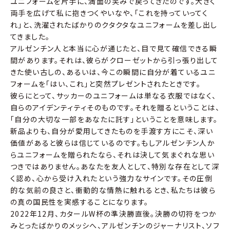
ユニフォームを片手に、満面の笑みで戻ってきたのです。大きく
両手を広げて私に抱きつくやいなや、「これを持っていってく
れ」と、洗濯されたばかりのクタクタなユニフォームを差し出し
てきました。
アルゼンチン人と本当に心が通じたと、目で見て確信できる瞬
間があります。それは、彼らがクローゼットから引っ張り出して
きた使い古しの、あるいは、今この瞬間に自分が着ているユニ
フォームを「はい、これ」と突然プレゼントされたときです。
彼らにとって、サッカーのユニフォームは単なる衣服ではなく、
自らのアイデンティティそのものです。それを贈るということは、
「自分の大切な一部をあなたに託す」ということを意味します。
新品よりも、自分が愛用してきたものを手渡す方にこそ、深い
価値があると彼らは信じているのです。もしアルゼンチン人か
らユニフォームを贈られたなら、それは決して気まぐれな思い
つきではありません。あなたを友人として、特別な存在として深
く認め、心から受け入れたという強力なサインです。その圧倒
的な気前の良さと、衝動的な情熱に触れるとき、私たちは彼ら
の真の国民性を実感することになります。
2022年12月、カタールW杯の準決勝直後。決勝の切符をつか
みとったばかりのメッシへ、アルゼンチンのジャーナリスト、ソフ