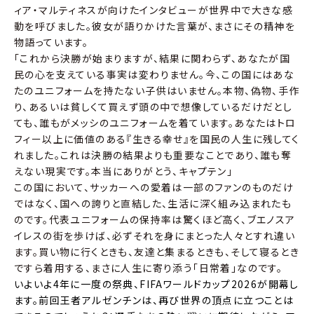
ィア・マルティネスが向けたインタビューが世界中で大きな感
動を呼びました。彼女が語りかけた言葉が、まさにその精神を
物語っています。
「これから決勝が始まりますが、結果に関わらず、あなたが国
民の心を支えている事実は変わりません。今、この国にはあな
たのユニフォームを持たない子供はいません。本物、偽物、手作
り、あるいは貧しくて買えず頭の中で想像しているだけだとし
ても、誰もがメッシのユニフォームを着ています。あなたはトロ
フィー以上に価値のある『生きる幸せ』を国民の人生に残してく
れました。これは決勝の結果よりも重要なことであり、誰も奪
えない現実です。本当にありがとう、キャプテン」
この国において、サッカーへの愛着は一部のファンのものだけ
ではなく、国への誇りと直結した、生活に深く組み込まれたも
のです。代表ユニフォームの保持率は驚くほど高く、ブエノスア
イレスの街を歩けば、必ずそれを身にまとった人々とすれ違い
ます。買い物に行くときも、友達と集まるときも、そして寝るとき
ですら着用する、まさに人生に寄り添う「日常着」なのです。
いよいよ4年に一度の祭典、FIFAワールドカップ2026が開幕し
ます。前回王者アルゼンチンは、再び世界の頂点に立つことは