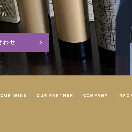
。
す。
合わせ
OUR WINE
OUR PARTNER
COMPANY
INFO