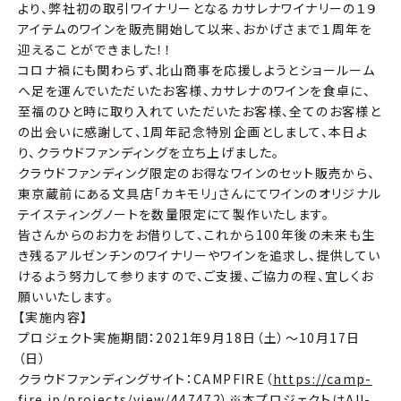
より、弊社初の取引ワイナリーとなるカサレナワイナリーの１９
アイテムのワインを販売開始して以来、おかげさまで１周年を
迎えることができました！！
コロナ禍にも関わらず、北山商事を応援しようとショールーム
へ足を運んでいただいたお客様、カサレナのワインを食卓に、
至福のひと時に取り入れていただいたお客様、全てのお客様と
の出会いに感謝して、1周年記念特別企画としまして、本日よ
り、クラウドファンディングを立ち上げました。
クラウドファンディング限定のお得なワインのセット販売から、
東京蔵前にある文具店「カキモリ」さんにてワインのオリジナル
テイスティングノートを数量限定にて製作いたします。
皆さんからのお力をお借りして、これから100年後の未来も生
き残るアルゼンチンのワイナリーやワインを追求し、提供してい
けるよう努力して参りますので、ご支援、ご協力の程、宜しくお
願いいたします。
【実施内容】
プロジェクト実施期間：2021年9月18日（土）〜10月17日
（日）
クラウドファンディングサイト：CAMPFIRE（
https://camp-
fire.jp/projects/view/447472
）※本プロジェクトはAll-