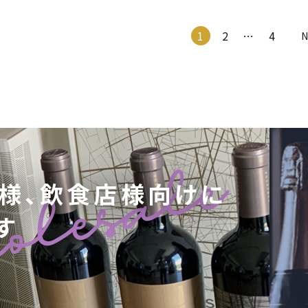
1
2
…
4
様、飲食店様向けに
す
。
。