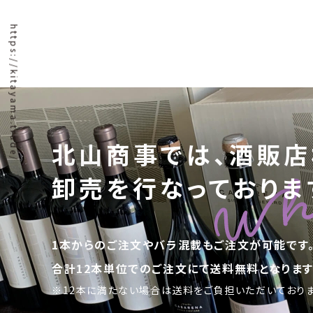
https://kitayama.trade/
北山商事では、酒販店
卸売を行なっておりま
1本からのご注文やバラ混載もご注文が可能です
合計12本単位でのご注文にて送料無料となります
※12本に満たない場合は送料をご負担いただいておりま