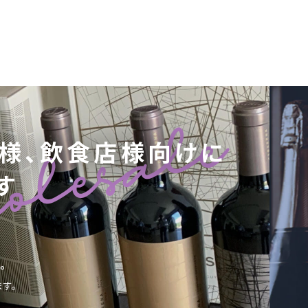
様、飲食店様向けに
す
。
。
す。