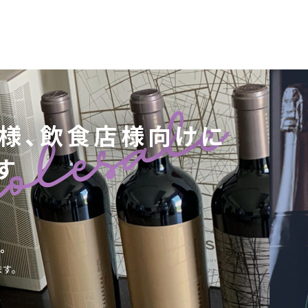
様、飲食店様向けに
す
。
。
す。